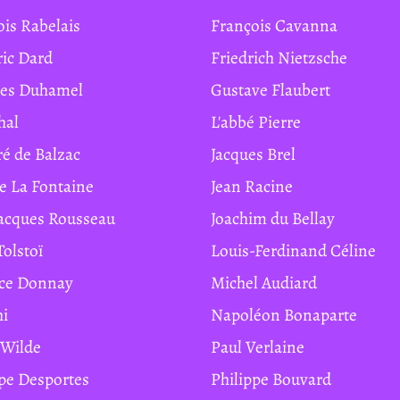
ois Rabelais
François Cavanna
ric Dard
Friedrich Nietzsche
ges Duhamel
Gustave Flaubert
hal
L'abbé Pierre
ré de Balzac
Jacques Brel
de La Fontaine
Jean Racine
Jacques Rousseau
Joachim du Bellay
Tolstoï
Louis-Ferdinand Céline
ice Donnay
Michel Audiard
hi
Napoléon Bonaparte
r Wilde
Paul Verlaine
ippe Desportes
Philippe Bouvard