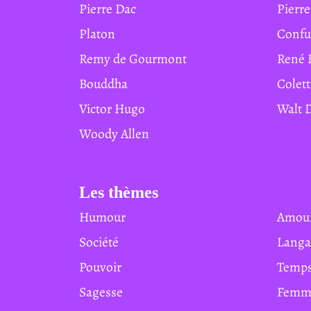
Pierre Dac
Pierr
Platon
Conf
Remy de Gourmont
René 
Bouddha
Colet
Victor Hugo
Walt
Woody Allen
Les thèmes
Humour
Amou
Société
Lang
Pouvoir
Temp
Sagesse
Femm