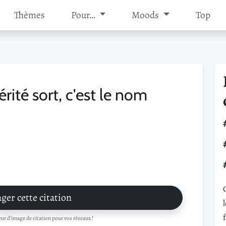
Thèmes
Pour…
Moods
Top
rité sort, c'est le nom
ger cette citation
r d'image de citation pour vos réseaux !