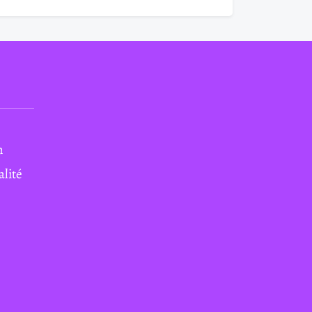
n
alité