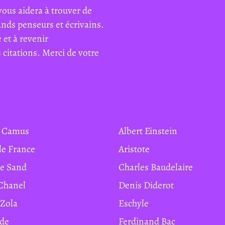
vous aidera à trouver de
rands penseurs et écrivains.
 et à revenir
citations. Merci de votre
rt Camus
Albert Einstein
ole France
Aristote
ge Sand
Charles Baudelaire
 Chanel
Denis Diderot
 Zola
Eschyle
ide
Ferdinand Bac