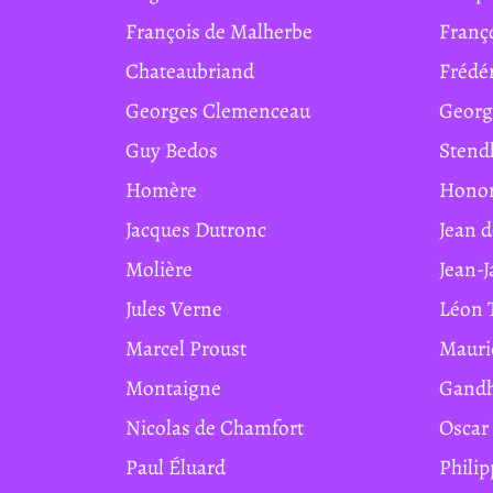
François de Malherbe
Franç
Chateaubriand
Frédé
Georges Clemenceau
Geor
Guy Bedos
Stend
Homère
Hono
Jacques Dutronc
Jean 
Molière
Jean-
Jules Verne
Léon 
Marcel Proust
Maur
Montaigne
Gand
Nicolas de Chamfort
Osca
Paul Éluard
Phil