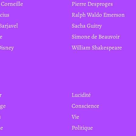
e Corneille
Pierre Desproges
ucius
Ralph Waldo Emerson
Barjavel
Sacha Guitry
te
Simone de Beauvoir
 Disney
William Shakespeare
r
Lucidité
age
Conscience
s
Vie
e
Politique