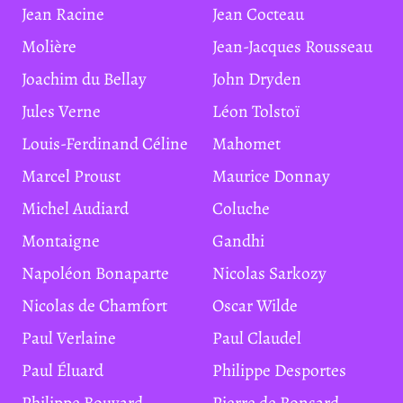
Jean Racine
Jean Cocteau
Molière
Jean-Jacques Rousseau
Joachim du Bellay
John Dryden
Jules Verne
Léon Tolstoï
Louis-Ferdinand Céline
Mahomet
Marcel Proust
Maurice Donnay
Michel Audiard
Coluche
Montaigne
Gandhi
Napoléon Bonaparte
Nicolas Sarkozy
Nicolas de Chamfort
Oscar Wilde
Paul Verlaine
Paul Claudel
Paul Éluard
Philippe Desportes
Philippe Bouvard
Pierre de Ronsard