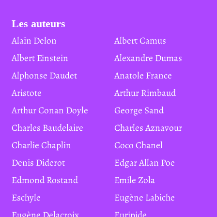
Les auteurs
Alain Delon
Albert Camus
Albert Einstein
Alexandre Dumas
Alphonse Daudet
Anatole France
Aristote
Arthur Rimbaud
Arthur Conan Doyle
George Sand
Charles Baudelaire
Charles Aznavour
Charlie Chaplin
Coco Chanel
Denis Diderot
Edgar Allan Poe
Edmond Rostand
Emile Zola
Eschyle
Eugène Labiche
Eugène Delacroix
Euripide