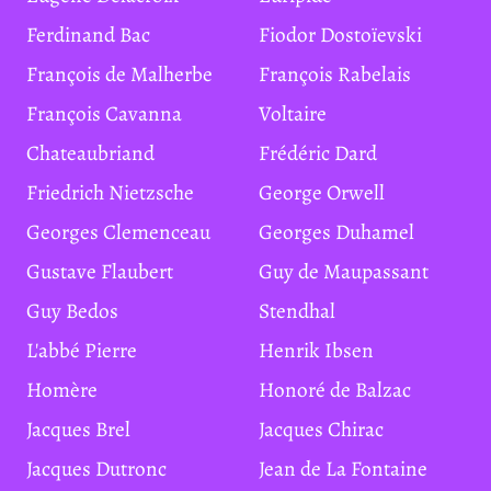
Ferdinand Bac
Fiodor Dostoïevski
François de Malherbe
François Rabelais
François Cavanna
Voltaire
Chateaubriand
Frédéric Dard
Friedrich Nietzsche
George Orwell
Georges Clemenceau
Georges Duhamel
Gustave Flaubert
Guy de Maupassant
Guy Bedos
Stendhal
L'abbé Pierre
Henrik Ibsen
Homère
Honoré de Balzac
Jacques Brel
Jacques Chirac
Jacques Dutronc
Jean de La Fontaine