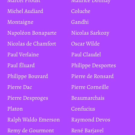
Marcel Proust
Maurice Donnay
Michel Audiard
Coluche
Montaigne
Gandhi
Napoléon Bonaparte
Nicolas Sarkozy
Nicolas de Chamfort
Oscar Wilde
Paul Verlaine
Paul Claudel
Paul Éluard
Philippe Desportes
Philippe Bouvard
Pierre de Ronsard
Pierre Dac
Pierre Corneille
Pierre Desproges
Beaumarchais
Platon
Confucius
Ralph Waldo Emerson
Raymond Devos
Remy de Gourmont
René Barjavel