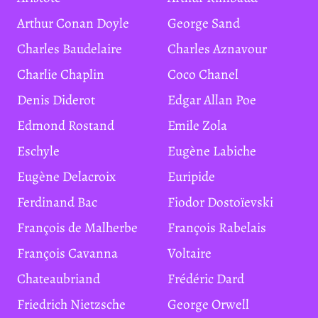
Arthur Conan Doyle
George Sand
Charles Baudelaire
Charles Aznavour
Charlie Chaplin
Coco Chanel
Denis Diderot
Edgar Allan Poe
Edmond Rostand
Emile Zola
Eschyle
Eugène Labiche
Eugène Delacroix
Euripide
Ferdinand Bac
Fiodor Dostoïevski
François de Malherbe
François Rabelais
François Cavanna
Voltaire
Chateaubriand
Frédéric Dard
Friedrich Nietzsche
George Orwell