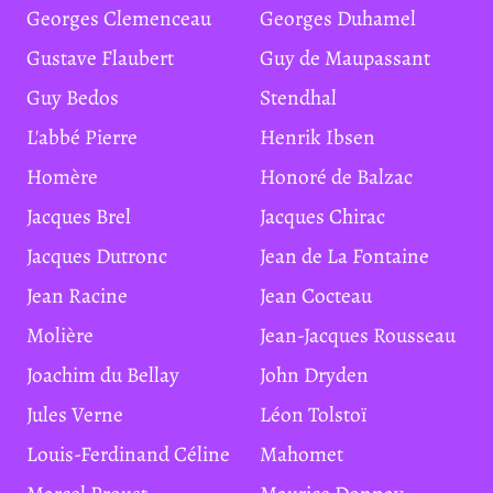
Georges Clemenceau
Georges Duhamel
Gustave Flaubert
Guy de Maupassant
Guy Bedos
Stendhal
L'abbé Pierre
Henrik Ibsen
Homère
Honoré de Balzac
Jacques Brel
Jacques Chirac
Jacques Dutronc
Jean de La Fontaine
Jean Racine
Jean Cocteau
Molière
Jean-Jacques Rousseau
Joachim du Bellay
John Dryden
Jules Verne
Léon Tolstoï
Louis-Ferdinand Céline
Mahomet