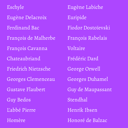
Eschyle
Eugène Labiche
Eugène Delacroix
Euripide
Ferdinand Bac
Fiodor Dostoïevski
François de Malherbe
François Rabelais
François Cavanna
Voltaire
Chateaubriand
Frédéric Dard
Friedrich Nietzsche
George Orwell
Georges Clemenceau
Georges Duhamel
Gustave Flaubert
Guy de Maupassant
Guy Bedos
Stendhal
L'abbé Pierre
Henrik Ibsen
Homère
Honoré de Balzac