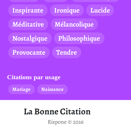
Inspirante
Ironique
Lucide
Méditative
Mélancolique
Nostalgique
Philosophique
Provocante
Tendre
Citations par usage
Mariage
Naissance
La Bonne Citation
Rispone © 2026