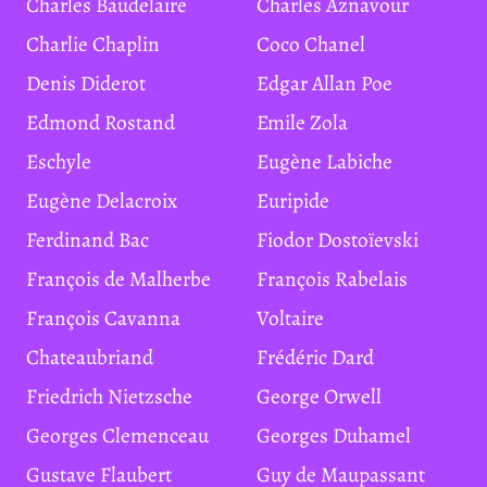
Charles Baudelaire
Charles Aznavour
Charlie Chaplin
Coco Chanel
Denis Diderot
Edgar Allan Poe
Edmond Rostand
Emile Zola
Eschyle
Eugène Labiche
Eugène Delacroix
Euripide
Ferdinand Bac
Fiodor Dostoïevski
François de Malherbe
François Rabelais
François Cavanna
Voltaire
Chateaubriand
Frédéric Dard
Friedrich Nietzsche
George Orwell
Georges Clemenceau
Georges Duhamel
Gustave Flaubert
Guy de Maupassant