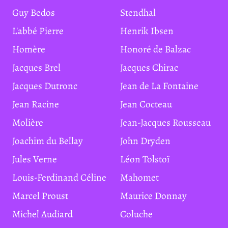
Guy Bedos
Stendhal
L'abbé Pierre
Henrik Ibsen
Homère
Honoré de Balzac
Jacques Brel
Jacques Chirac
Jacques Dutronc
Jean de La Fontaine
Jean Racine
Jean Cocteau
Molière
Jean-Jacques Rousseau
Joachim du Bellay
John Dryden
Jules Verne
Léon Tolstoï
Louis-Ferdinand Céline
Mahomet
Marcel Proust
Maurice Donnay
Michel Audiard
Coluche