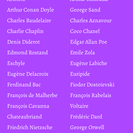
Arthur Conan Doyle
George Sand
Charles Baudelaire
Charles Aznavour
Charlie Chaplin
Coco Chanel
Denis Diderot
Edgar Allan Poe
Edmond Rostand
Emile Zola
Eschyle
Eugène Labiche
Eugène Delacroix
Euripide
Ferdinand Bac
Fiodor Dostoïevski
François de Malherbe
François Rabelais
François Cavanna
Voltaire
Chateaubriand
Frédéric Dard
Friedrich Nietzsche
George Orwell