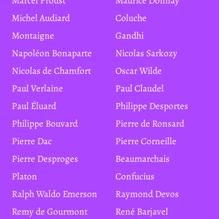
Marcel Proust
Maurice Donnay
Michel Audiard
Coluche
Montaigne
Gandhi
Napoléon Bonaparte
Nicolas Sarkozy
Nicolas de Chamfort
Oscar Wilde
Paul Verlaine
Paul Claudel
Paul Éluard
Philippe Desportes
Philippe Bouvard
Pierre de Ronsard
Pierre Dac
Pierre Corneille
Pierre Desproges
Beaumarchais
Platon
Confucius
Ralph Waldo Emerson
Raymond Devos
Remy de Gourmont
René Barjavel