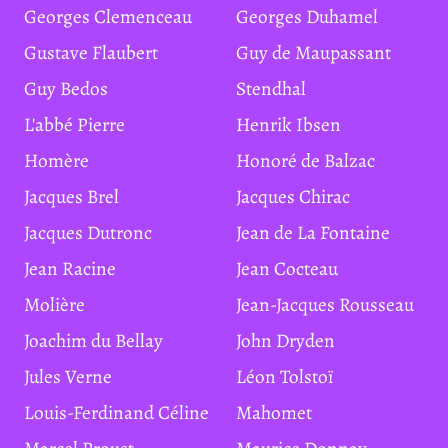
Georges Clemenceau
Georges Duhamel
Gustave Flaubert
Guy de Maupassant
Guy Bedos
Stendhal
L'abbé Pierre
Henrik Ibsen
Homère
Honoré de Balzac
Jacques Brel
Jacques Chirac
Jacques Dutronc
Jean de La Fontaine
Jean Racine
Jean Cocteau
Molière
Jean-Jacques Rousseau
Joachim du Bellay
John Dryden
Jules Verne
Léon Tolstoï
Louis-Ferdinand Céline
Mahomet