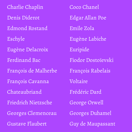
Charlie Chaplin
Coco Chanel
Denis Diderot
Edgar Allan Poe
Edmond Rostand
Emile Zola
Eschyle
Eugène Labiche
Eugène Delacroix
Euripide
Ferdinand Bac
Fiodor Dostoïevski
François de Malherbe
François Rabelais
François Cavanna
Voltaire
Chateaubriand
Frédéric Dard
Friedrich Nietzsche
George Orwell
Georges Clemenceau
Georges Duhamel
Gustave Flaubert
Guy de Maupassant