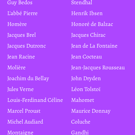
Guy Bedos
Stendhal
L'abbé Pierre
Henrik Ibsen
Homère
Honoré de Balzac
Jacques Brel
Jacques Chirac
Jacques Dutronc
Jean de La Fontaine
Jean Racine
Jean Cocteau
Molière
Jean-Jacques Rousseau
Joachim du Bellay
John Dryden
Jules Verne
Léon Tolstoï
Louis-Ferdinand Céline
Mahomet
Marcel Proust
Maurice Donnay
Michel Audiard
Coluche
Montaigne
Gandhi