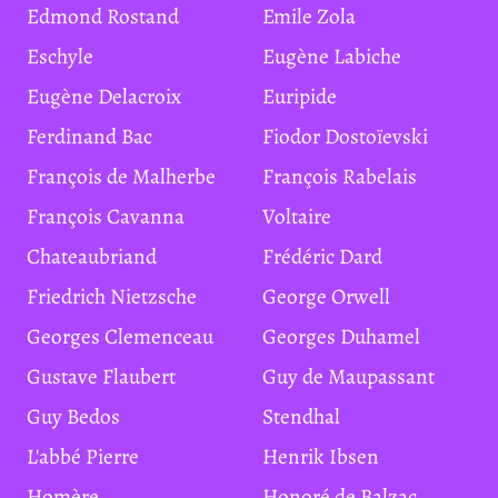
Edmond Rostand
Emile Zola
Eschyle
Eugène Labiche
Eugène Delacroix
Euripide
Ferdinand Bac
Fiodor Dostoïevski
François de Malherbe
François Rabelais
François Cavanna
Voltaire
Chateaubriand
Frédéric Dard
Friedrich Nietzsche
George Orwell
Georges Clemenceau
Georges Duhamel
Gustave Flaubert
Guy de Maupassant
Guy Bedos
Stendhal
L'abbé Pierre
Henrik Ibsen
Homère
Honoré de Balzac