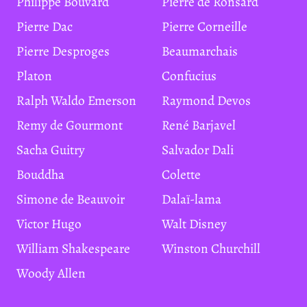
Philippe Bouvard
Pierre de Ronsard
Pierre Dac
Pierre Corneille
Pierre Desproges
Beaumarchais
Platon
Confucius
Ralph Waldo Emerson
Raymond Devos
Remy de Gourmont
René Barjavel
Sacha Guitry
Salvador Dali
Bouddha
Colette
Simone de Beauvoir
Dalaï-lama
Victor Hugo
Walt Disney
William Shakespeare
Winston Churchill
Woody Allen