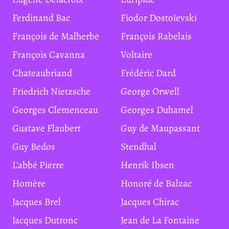
Ferdinand Bac
Fiodor Dostoïevski
François de Malherbe
François Rabelais
François Cavanna
Voltaire
Chateaubriand
Frédéric Dard
Friedrich Nietzsche
George Orwell
Georges Clemenceau
Georges Duhamel
Gustave Flaubert
Guy de Maupassant
Guy Bedos
Stendhal
L'abbé Pierre
Henrik Ibsen
Homère
Honoré de Balzac
Jacques Brel
Jacques Chirac
Jacques Dutronc
Jean de La Fontaine