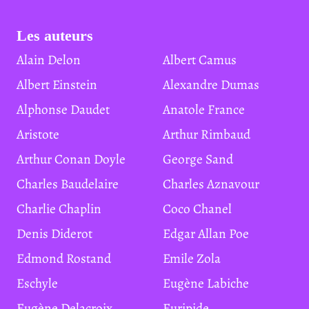
Les auteurs
Alain Delon
Albert Camus
Albert Einstein
Alexandre Dumas
Alphonse Daudet
Anatole France
Aristote
Arthur Rimbaud
Arthur Conan Doyle
George Sand
Charles Baudelaire
Charles Aznavour
Charlie Chaplin
Coco Chanel
Denis Diderot
Edgar Allan Poe
Edmond Rostand
Emile Zola
Eschyle
Eugène Labiche
Eugène Delacroix
Euripide